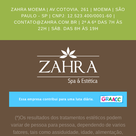
ZAHRA MOEMA | AV.COTOVIA, 261 | MOEMA | SÃO
PAULO - SP | CNPJ: 12.523.400/0001-60 |
CONTATO@ZAHRA.COM.BR | 2ª A 6ª DAS 7H ÀS
22H | SÁB. DAS 8H ÀS 19H
(*)Os resultados dos tratamentos estéticos podem
variar de pessoa para pessoa, dependendo de varios
fatores, tais como assiduidade, idade, alimentação,