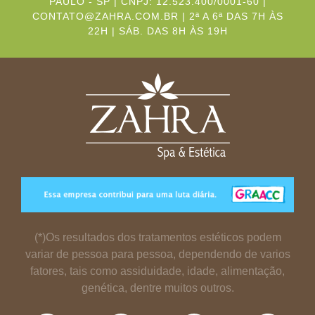
PAULO - SP | CNPJ: 12.523.400/0001-60 |
CONTATO@ZAHRA.COM.BR | 2ª A 6ª DAS 7H ÀS
22H | SÁB. DAS 8H ÀS 19H
(*)Os resultados dos tratamentos estéticos podem
variar de pessoa para pessoa, dependendo de varios
fatores, tais como assiduidade, idade, alimentação,
genética, dentre muitos outros.