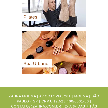
Pilates
Spa Urbano
ZAHRA MOEMA | AV.COTOVIA, 261 | MOEMA | SÃO
PAULO - SP | CNPJ: 12.523.400/0001-60 |
CONTATO@ZAHRA.COM.BR | 2ª A 6ª DAS 7H ÀS