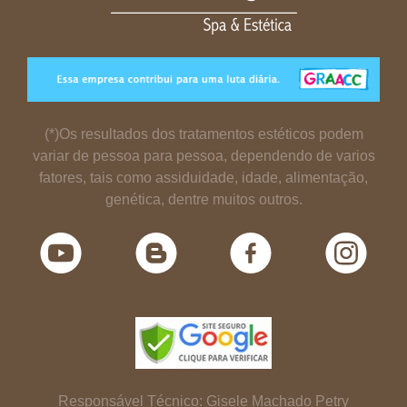
(*)Os resultados dos tratamentos estéticos podem
variar de pessoa para pessoa, dependendo de varios
fatores, tais como assiduidade, idade, alimentação,
genética, dentre muitos outros.
Responsável Técnico: Gisele Machado Petry