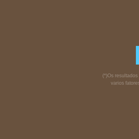
(*)Os resultado
varios fator