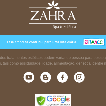
s dos tratamentos estéticos podem variar de pessoa para pesso
es, tais como assiduidade, idade, alimentação, genética, dentre m