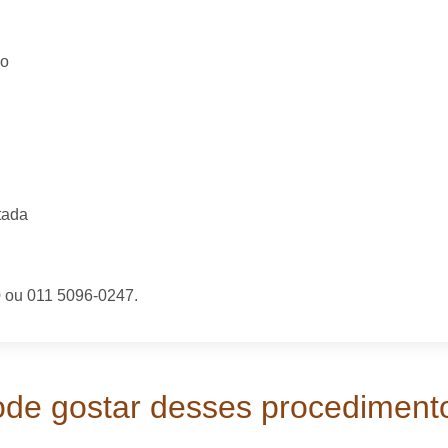
do
tada
0 ou 011 5096-0247.
e gostar desses procedimento