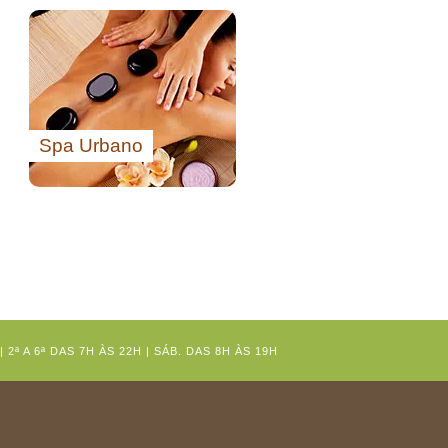
Spa Urbano
2ª A 6ª DAS 7H ÀS 22H | SÁB. DAS 8H ÀS 19H