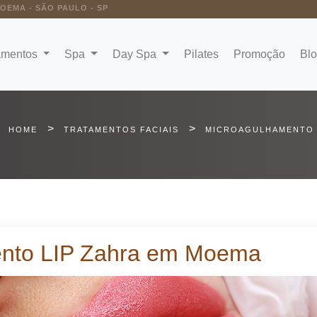
MOEMA - SÃO PAULO - SP
amentos
Spa
Day Spa
Pilates
Promoção
Bl
>
>
HOME
TRATAMENTOS FACIAIS
MICROAGULHAMENTO 
ento LIP Zahra em Moema