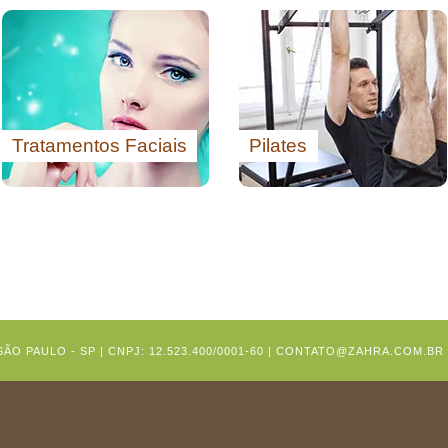
Tratamentos Faciais
Pilates
ÃO PAULO - SP | CNPJ: 12.523.400/0001-60 | CONTATO@ZAHRA.COM.BR | 