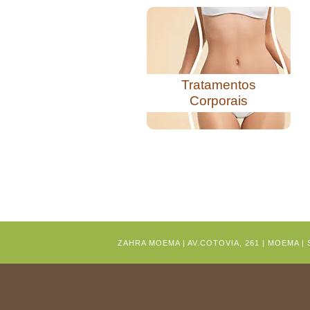
Tratamentos
Corporais
ZAHRA MOEMA | AV.COTOVIA, 261 | MOEMA | S